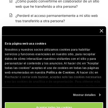
¿Cómo puedo convertirme en colaborador de un sitio
web que he transferido a otra persona?
¿Perderé el acceso permanentemente a mi sitio web
tras transferirlo a otra persona?
¿Puedo cancelar un cambio de transferencia de
titularidad?
Esta página web usa cookies
¿Qué pasa si el nuevo dueño no acepta la página
web?
Nosotros y nuestros socios utilizamos cookies para habilitar
servicios y funciones esenciales en nuestro sitio, para recopilar
¿Cómo transferir mi sitio web desde Aruba?
datos de cómo interactúan nuestros visitantes con el sitio y para
personalizar el contenido y los anuncios. Al hacer clic en "Aceptar
todas las cookies" aceptas el uso de cookies en todas las páginas
Cómo transferir manualmente un sitio web
web enumeradas en nuestra
Política de Cookies
. Al hacer clic en
Rechazar o cerrar este banner, aceptas solo las cookies necesarias
¿Cómo transferir mi CS-Cart de un proveedor a otro?
y no las cookies de analítica o de segmentación. Para obtener más
información sobre nuestro uso de cookies, visita nuestra
Política de
¿Cómo migrar mi instalación Joomla! 3.x local a una
Cookies
. Puedes gestionar tus preferencias de cookies en cualquier
instalación Joomla! 3.x en mi cuenta de hosting?
Mostrar detalles
momento a través de la herramienta Configuración de Cookies de
nuestro sitio.
¿Por qué mis archivos contienen caracteres extraños
en sus nombres tras una transferencia de servidor?
Aceptar todas las cookies