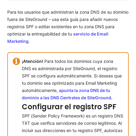
Configurar el registro SPF
Cómo comprobar si ya tienes un registro SPF
Para los usuarios que administran la zona DNS de su dominio
Añadir un registro SPF cuando no tienes uno existente
fuera de SiteGround – usa esta guía para añadir nuevos
Editar un registro SPF existente
registros SPF o editar existentes en tu zona DNS para
¿Qué pasa si ya tengo una declaración “include” en mi
optimizar la entregabilidad de tu
servicio de Email
registro SPF?
Marketing
.
¿Cómo puedo comprobar si mi SPF está configurado
correctamente?
Explorando SPF en detalle
¡Atención!
Para todos los dominios cuya zona
Configurar DMARC
DNS es administrada por SiteGround, el registro
SPF se configura automáticamente. Si deseas que
tu dominio sea optimizado para Email Marketing
automáticamente,
apunta la zona DNS de tu
dominio a las DNS Centrales de SiteGround
.
Configurar el registro SPF
SPF (Sender Policy Framework) es un registro DNS
TXT que verifica servidores de correo legítimos. Al
incluir sus direcciones en tu registro SPF, autorizas