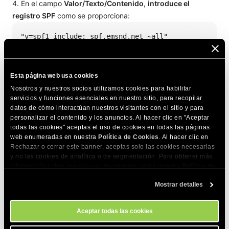
En el campo
Valor/Texto/Contenido
,
introduce el
registro SPF
como se proporciona:
"v=spf1 include:_spf.emsnd.net ~all"
Esta página web usa cookies
Nosotros y nuestros socios utilizamos cookies para habilitar
servicios y funciones esenciales en nuestro sitio, para recopilar
datos de cómo interactúan nuestros visitantes con el sitio y para
Editar un registro SPF existente
personalizar el contenido y los anuncios. Al hacer clic en "Aceptar
todas las cookies" aceptas el uso de cookies en todas las páginas
web enumeradas en nuestra
Política de Cookies
. Al hacer clic en
Para modificar un registro SPF existente con la directiva
Rechazar o cerrar este banner, aceptas solo las cookies necesarias
include requerida, sigue estos pasos:
y no las cookies de analítica o de segmentación. Para obtener más
información sobre nuestro uso de cookies, visita nuestra
Política de
Cookies
. Puedes gestionar tus preferencias de cookies en cualquier
Encuentra el registro SPF existente y elige editarlo.
Mostrar detalles
momento a través de la herramienta Configuración de Cookies de
nuestro sitio.
Aceptar todas las cookies