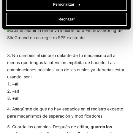
Personalizar
En el campo
Valor/Texto/Contenido
, añade
include:_spf.emsnd.net
antes del mecanismo
“all”
.
Rechazar
No cambies el símbolo delante de tu mecanismo
all
a
menos que tengas la intención explícita de hacerlo. Las
combinaciones posibles, una de las cuales ya deberías estar
usando, son:
~all
-all
+all
Asegúrate de que no hay espacios en el registro excepto
para mecanismos de separación y modificadores.
Guarda los cambios: Después de editar,
guarda los