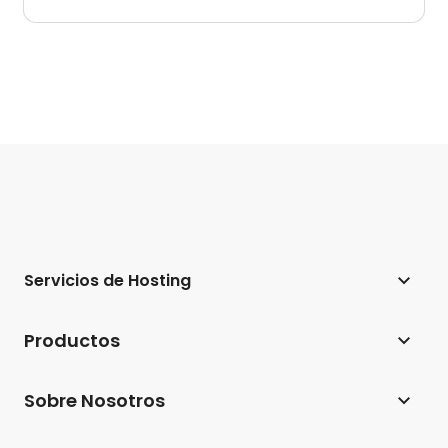
Servicios de Hosting
Hosting web
Productos
Hosting para WordPress
Website Builder
Sobre Nosotros
Hosting para WooCommerce
Ecommerce
Empresa