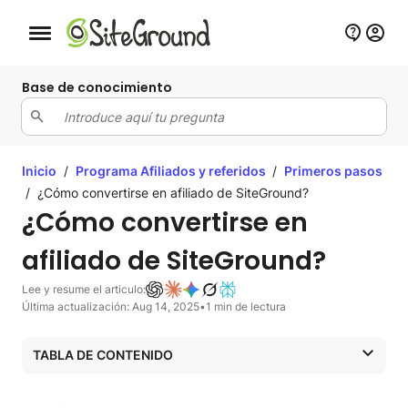
Botón de navegación móvil
Base de conocimiento
Inicio
/
Programa Afiliados y referidos
/
Primeros pasos
/
¿Cómo convertirse en afiliado de SiteGround?
¿Cómo convertirse en
afiliado de SiteGround?
Lee y resume el articulo:
Última actualización: Aug 14, 2025
•
1 min de lectura
TABLA DE CONTENIDO
¿Cómo unirse si no eres cliente de SiteGround?
¿Cómo unirte si eres cliente de SiteGround?