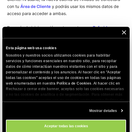
con tu
Área de Cliente
y podrás usar los mismos datos de
acceso para acceder a ambas.
Después de iniciar sesión en tu cuenta, ve a
Referidos >
Conviértete en afiliado > Únete ahora.
Esta página web usa cookies
Nosotros y nuestros socios utilizamos cookies para habilitar
¡
IMPORTANTE!
servicios y funciones esenciales en nuestro sitio, para recopilar
datos de cómo interactúan nuestros visitantes con el sitio y para
Proporcionar información correcta y exhaustiva
personalizar el contenido y los anuncios. Al hacer clic en "Aceptar
durante el proceso de registro es crucial para la
todas las cookies" aceptas el uso de cookies en todas las páginas
aprobación de tu solicitud de afiliación y el futuro
web enumeradas en nuestra
Política de Cookies
. Al hacer clic en
Rechazar o cerrar este banner, aceptas solo las cookies necesarias
funcionamiento del programa de afiliación- Por lo
y no las cookies de analítica o de segmentación. Para obtener más
general, la solicitud de aprobará de inmediato,
información sobre nuestro uso de cookies, visita nuestra
Política de
pero a veces el proceso de revisión puede tardar
Cookies
. Puedes gestionar tus preferencias de cookies en cualquier
hasta 2 días hábiles.
Mostrar detalles
momento a través de la herramienta Configuración de Cookies de
nuestro sitio.
Aceptar todas las cookies