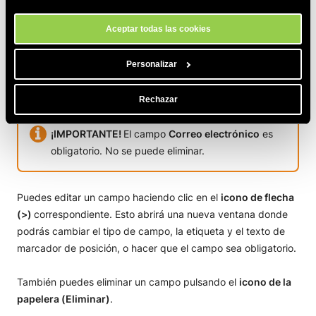
Contenido
nuestro sitio.
Aceptar todas las cookies
En la pestaña
Contenido
, puedes definir qué campos de los
datos de contacto de Email Marketing se muestran en el
Personalizar
formulario. Por defecto, el formulario incluirá los campos
Nombre
,
Apellidos
y
Correo electrónico
.
Rechazar
¡IMPORTANTE!
El campo
Correo electrónico
es
obligatorio. No se puede eliminar.
Puedes editar un campo haciendo clic en el
icono de flecha
(>)
correspondiente. Esto abrirá una nueva ventana donde
podrás cambiar el tipo de campo, la etiqueta y el texto de
marcador de posición, o hacer que el campo sea obligatorio.
También puedes eliminar un campo pulsando el
icono de la
papelera (Eliminar)
.