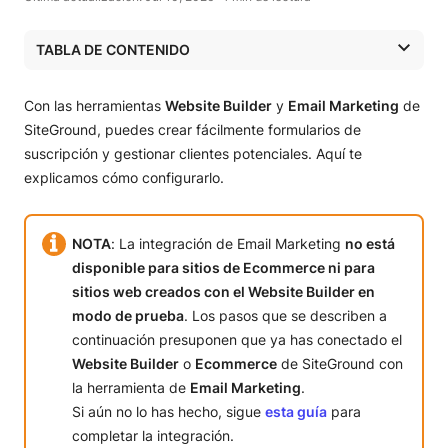
TABLA DE CONTENIDO
Cómo añadir una sección con un formulario de suscripción
Cómo añadir un componente de formulario de suscripción
Con las herramientas
Website Builder
y
Email Marketing
de
Ajustes disponibles
SiteGround, puedes crear fácilmente formularios de
Captación de clientes potenciales con el formulario de
suscripción y gestionar clientes potenciales. Aquí te
suscripción
explicamos cómo configurarlo.
NOTA
: La integración de Email Marketing
no está
disponible para sitios de Ecommerce ni para
sitios web creados con el Website Builder en
modo de prueba
. Los pasos que se describen a
continuación presuponen que ya has conectado el
Website Builder
o
Ecommerce
de SiteGround con
la herramienta de
Email Marketing
.
Si aún no lo has hecho, sigue
esta guía
para
completar la integración.