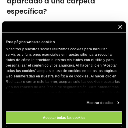
aparcado a una carpeta
específica?
Para apuntar tu dominio parqueado a una subcarpeta en tu
sitio web, añade las siguientes líneas en tu archivo .htaccess:
Esta página web usa cookies
Nosotros y nuestros socios utilizamos cookies para habilitar
RewriteEngine On

servicios y funciones esenciales en nuestro sitio, para recopilar
RewriteCond %{HTTP_HOST} ^dominioparqueado.com [NC]

datos de cómo interactúan nuestros visitantes con el sitio y para
personalizar el contenido y los anuncios. Al hacer clic en "Aceptar
RewriteRule ^(.*)$ https://dominio.com/subcarpeta/$
todas las cookies" aceptas el uso de cookies en todas las páginas
web enumeradas en nuestra
Política de Cookies
. Al hacer clic en
Rechazar o cerrar este banner, aceptas solo las cookies necesarias
Asegúrate de cambiar
dominioparqueado.com
y
y no las cookies de analítica o de segmentación. Para obtener más
dominio.com/subcarpeta
por los nombres de dominio y
información sobre nuestro uso de cookies, visita nuestra
Política de
subcarpeta correctos.
Cookies
. Puedes gestionar tus preferencias de cookies en cualquier
Mostrar detalles
momento a través de la herramienta Configuración de Cookies de
nuestro sitio.
Puedes encontrar más información sobre cómo editar tu
Aceptar todas las cookies
archivo .htaccess en
este artículo
.