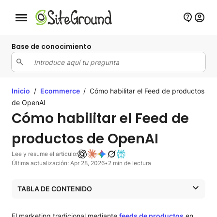
Botón de navegación móvil
Base de conocimiento
Inicio
/
Ecommerce
/
Cómo habilitar el Feed de productos
de OpenAI
Cómo habilitar el Feed de
productos de OpenAI
Lee y resume el articulo:
Última actualización: Apr 28, 2026
•
2 min de lectura
TABLA DE CONTENIDO
¿Qué es el Feed de productos de OpenAI?
Cómo habilitar el Feed de productos OpenAI
El marketing tradicional mediante
feeds de productos
en