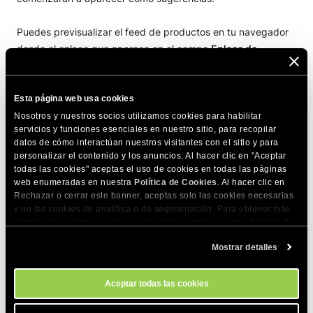
Puedes previsualizar el feed de productos en tu navegador
desde el enlace que aparece en el campo
Enlace de
suministro de productos
en la sección
Feed de productos
de OpenAI
.
Esta página web usa cookies
También puedes cambiar la política de devoluciones en
Nosotros y nuestros socios utilizamos cookies para habilitar
servicios y funciones esenciales en nuestro sitio, para recopilar
cualquier momento haciendo clic en el botón
Plazo de
datos de cómo interactúan nuestros visitantes con el sitio y para
devolución
.
personalizar el contenido y los anuncios. Al hacer clic en "Aceptar
todas las cookies" aceptas el uso de cookies en todas las páginas
web enumeradas en nuestra
Política de Cookies
. Al hacer clic en
Rechazar o cerrar este banner, aceptas solo las cookies necesarias
y no las cookies de analítica o de segmentación. Para obtener más
información sobre nuestro uso de cookies, visita nuestra
Política de
Cookies
. Puedes gestionar tus preferencias de cookies en cualquier
Mostrar detalles
momento a través de la herramienta Configuración de Cookies de
Requisitos del feed de
nuestro sitio.
productos de OpenAI
Aceptar todas las cookies