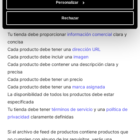
Personalizar
ChatGPT solo mostrará tus ofertas si tu tienda cumple con
los
requisitos del feed de productos de OpenAI
. Entre los
Rechazar
requisitos se incluyen:
Tu tienda debe proporcionar
información comercial
clara y
concisa
Cada producto debe tener una
dirección URL
Cada producto debe incluir una
imagen
Cada producto debe contener una descripción clara y
precisa
Cada producto debe tener un precio
Cada producto debe tener una
marca asignada
La disponibilidad de todos los productos debe estar
especificada
Tu tienda debe tener
términos de servicio
y una
política de
privacidad
claramente definidas
Si el archivo de feed de productos contiene productos que
no cumplen con alguno de los requisitos, verás una