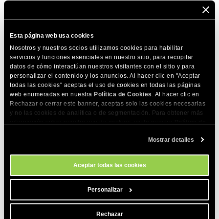
Para apuntar tu nombre de dominio a una pagina de
“Disponible Próximamente”, crea un archivo llamado
Esta página web usa cookies
index.html
en el directorio raíz de tu sitio web y añade las
Nosotros y nuestros socios utilizamos cookies para habilitar
siguientes líneas dentro:
servicios y funciones esenciales en nuestro sitio, para recopilar
datos de cómo interactúan nuestros visitantes con el sitio y para
personalizar el contenido y los anuncios. Al hacer clic en "Aceptar
todas las cookies" aceptas el uso de cookies en todas las páginas
<html> <body>

web enumeradas en nuestra
Política de Cookies
. Al hacer clic en
Rechazar o cerrar este banner, aceptas solo las cookies necesarias
Disponible próximamente

y no las cookies de analítica o de segmentación. Para obtener más
información sobre nuestro uso de cookies, visita nuestra
Política de
Cookies
. Puedes gestionar tus preferencias de cookies en cualquier
</body></html>
Mostrar detalles
momento a través de la herramienta Configuración de Cookies de
nuestro sitio.
Aceptar todas las cookies
COMPARTE ESTE ARTÍCULO
Personalizar
Rechazar