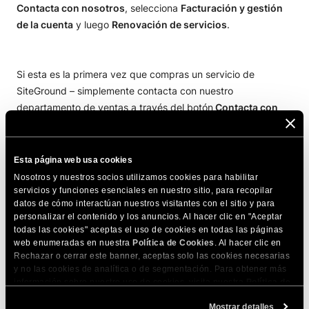
Contacta con nosotros
, selecciona
Facturación y gestión
de la cuenta
y luego
Renovación de servicios
.
Si esta es la primera vez que compras un servicio de
SiteGround – simplemente contacta con nuestro
departamento de ventas a través del botón
Contacta con
nosotros -> Chat de ventas
en la parte superior del sitio
para pagar con PayPal.
Esta página web usa cookies
Nosotros y nuestros socios utilizamos cookies para habilitar
COMPARTE ESTE ARTÍCULO
servicios y funciones esenciales en nuestro sitio, para recopilar
datos de cómo interactúan nuestros visitantes con el sitio y para
personalizar el contenido y los anuncios. Al hacer clic en "Aceptar
todas las cookies" aceptas el uso de cookies en todas las páginas
web enumeradas en nuestra
Política de Cookies
. Al hacer clic en
Rechazar o cerrar este banner, aceptas solo las cookies necesarias
y no las cookies de analítica o de segmentación. Para obtener más
información sobre nuestro uso de cookies, visita nuestra
Política de
Artículos relacionados
Cookies
. Puedes gestionar tus preferencias de cookies en cualquier
Mostrar detalles
momento a través de la herramienta Configuración de Cookies de