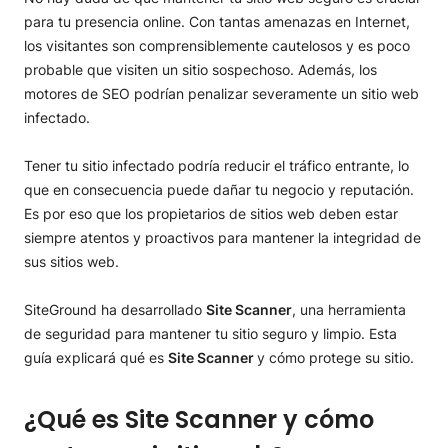
Scanner?
para tu presencia online. Con tantas amenazas en Internet,
Escaneos
los visitantes son comprensiblemente cautelosos y es poco
Limpiezas
probable que visiten un sitio sospechoso. Además, los
Cuarentena de subida de archivos
motores de SEO podrían penalizar severamente un sitio web
Protección del sitio
infectado.
Notificaciones por email
Preguntas frecuentes
Tener tu sitio infectado podría reducir el tráfico entrante, lo
¿Cuál es la diferencia entre Site Scanner Basic y Site
que en consecuencia puede dañar tu negocio y reputación.
Scanner Premium?
Es por eso que los propietarios de sitios web deben estar
¿Cómo puedo comprar Site Scanner?
¿Puedo comprar Site Scanner para mi subdominio?
siempre atentos y proactivos para mantener la integridad de
¿Se renueva automáticamente el Site Scanner?
sus sitios web.
Resumen
SiteGround ha desarrollado
Site Scanner
, una herramienta
de seguridad para mantener tu sitio seguro y limpio. Esta
guía explicará qué es
Site Scanner
y cómo protege su sitio.
¿Qué es Site Scanner y cómo