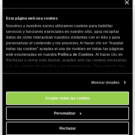
La protección de cuarentena es
opcional y está
Esta página web usa cookies
desactivada por defecto.
Puedes
activarla o desactivarla
Nosotros y nuestros socios utilizamos cookies para habilitar
en cualquier momento cambiando el botón deslizante.
servicios y funciones esenciales en nuestro sitio, para recopilar
datos de cómo interactúan nuestros visitantes con el sitio y para
personalizar el contenido y los anuncios. Al hacer clic en "Aceptar
Si está deshabilitado, todos los archivos nuevos se cargarán
todas las cookies" aceptas el uso de cookies en todas las páginas
directamente. Ten en cuenta que si están infectados,
web enumeradas en nuestra
Política de Cookies
. Al hacer clic en
Rechazar o cerrar este banner, aceptas solo las cookies necesarias
seguirán siendo
detectados por análisis futuros.
y no las cookies de analítica o de segmentación. Para obtener más
información sobre nuestro uso de cookies, visita nuestra
Política de
Si la cuarentena está habilitada,
un archivo infectado no se
Cookies
. Puedes gestionar tus preferencias de cookies en cualquier
cargará en la carpeta del sitio web
, sino que se colocará en
Mostrar detalles
momento a través de la herramienta Configuración de Cookies de
nuestro sitio.
una carpeta aislada de tu sitio web. El archivo aparecerá en
la pestaña
Archivos en cuarentena
en la sección
Aceptar todas las cookies
Administrar archivos en cuarentena
.
Personalizar
Para cada archivo en cuarentena, puedes realizar varias
acciones, que puedes seleccionar desde su menú
Acciónes
:
Rechazar