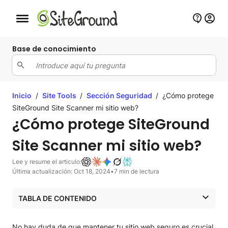
Botón de navegación móvil
Base de conocimiento
Inicio
/
Site Tools
/
Sección Seguridad
/
¿Cómo protege
SiteGround Site Scanner mi sitio web?
¿Cómo protege SiteGround
Site Scanner mi sitio web?
Lee y resume el articulo:
Última actualización: Oct 18, 2024
•
7 min de lectura
TABLA DE CONTENIDO
¿Qué es Site Scanner y cómo protege mi sitio web?
¿Cómo puedo administrar la configuración de Site
No hay duda de que mantener tu sitio web seguro es crucial