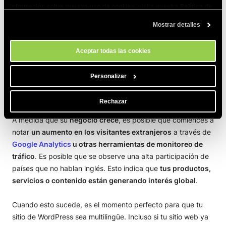
información sobre nuestro uso de cookies, visita nuestra
Política de
Cookies
. Puedes gestionar tus preferencias de cookies en cualquier
Mostrar detalles
momento a través de la herramienta Configuración de Cookies de
Si tu sitio de WordPress ya está creciendo y quieres que esté
nuestro sitio.
disponible en más de un idioma, sigue leyendo para
Aceptar todas las cookies
aprender cómo.
Personalizar
Activa el complemento gratuito TranslatePress
con WordPress en pleno funcionamiento
Rechazar
A medida que su
negocio crece
, es posible que comiences a
notar
un aumento en los visitantes extranjeros
a través de
Google Analytics
u otras herramientas de monitoreo de
tráfico
. Es posible que se observe una alta participación de
países que no hablan inglés. Esto indica que
tus productos,
servicios o contenido están generando interés global
.
Cuando esto sucede, es el momento perfecto para que tu
sitio de WordPress sea multilingüe. Incluso si tu sitio web ya