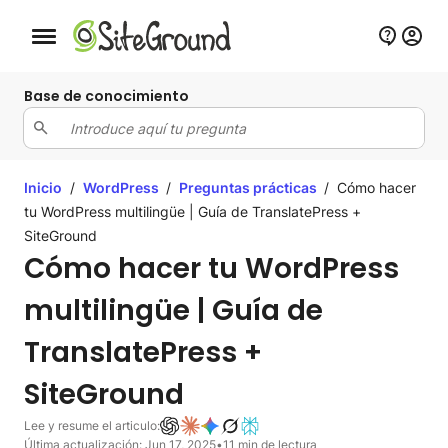
Botón de navegación móvil
Base de conocimiento
Inicio
/
WordPress
/
Preguntas prácticas
/
Cómo hacer
tu WordPress multilingüe | Guía de TranslatePress +
SiteGround
Cómo hacer tu WordPress
multilingüe | Guía de
TranslatePress +
SiteGround
Lee y resume el articulo:
Última actualización: Jun 17, 2025
•
11 min de lectura