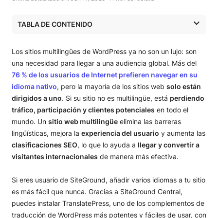
TABLA DE CONTENIDO
¿Qué es un sitio web multilingüe de WordPress?
Por qué deberías hacer que tu sitio de WordPress sea
Los sitios multilingües de WordPress ya no son un lujo: son
multilingüe (Principales beneficios)
una necesidad para llegar a una audiencia global. Más del
Guía paso a paso: Cómo hacer que WordPress sea
76 % de los usuarios de Internet prefieren navegar en su
multilingüe con TranslatePress
idioma nativo
, pero la mayoría de los sitios web
solo están
Problemas comunes y solución de problemas
dirigidos a uno
. Si su sitio no es multilingüe, está
perdiendo
¿Estás listo para convertirte en multilingüe? ¡Este es el
tráfico, participación y clientes potenciales
en todo el
siguiente paso!
mundo. Un
sitio web multilingüe
elimina las barreras
lingüísticas, mejora la
experiencia del usuario
y aumenta las
clasificaciones SEO
, lo que lo ayuda a
llegar y convertir a
visitantes internacionales
de manera más efectiva.
Si eres usuario de SiteGround, añadir varios idiomas a tu sitio
es más fácil que nunca. Gracias a SiteGround Central,
puedes instalar TranslatePress, uno de los complementos de
traducción de WordPress más potentes y fáciles de usar, con