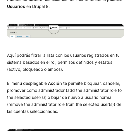
Tutoriales sobre Drupal
Usuarios
en Drupal 8.
Instalación Drupal
Instalar Drupal con el Instalador de Aplicaciones
Crear una página con Drupal
Instalar Drupal manualmente
Configuración inicial de Drupal
Gestión de contenidos en Drupal
Busca e Instala un tema en Drupal
Crear páginas y artículos en Drupal
Control de accesos y usuarios
Aquí podrás filtrar la lista con los usuarios registrados en tu
sistema basados en el rol, permisos definidos y estatus
Crear la página de inicio en Drupal
Taxonomía Drupal
Tutorial sobre usuarios en Drupal
(activo, bloqueado o ambos).
Añadir páginas a tu web en Drupal
Vocabulario en Drupal
Controlar el acceso a Drupal
El menú desplegable
Acción
te permite bloquear, cancelar,
Añade y Administra un blog en Drupal
Administrar el vocabulario en Drupal
Administración de Drupal
promover como administrador (add the administrator role to
the selected user(s)) o bajar de nuevo a usuario normal
Añadir una página de contacto en Drupal
Publicar contenido usando la taxonomía de Drupal
Requerimientos para Drupal
Administración de Módulos de Drupal
(remove the administrator role from the selected user(s)) de
Administrar el menú de Drupal
Optimización en Drupal
Instalar y usar paneles en Drupal
las cuentas seleccionadas.
Enlazar tus perfiles en redes sociales
Creación de copias de seguridad en Drupal