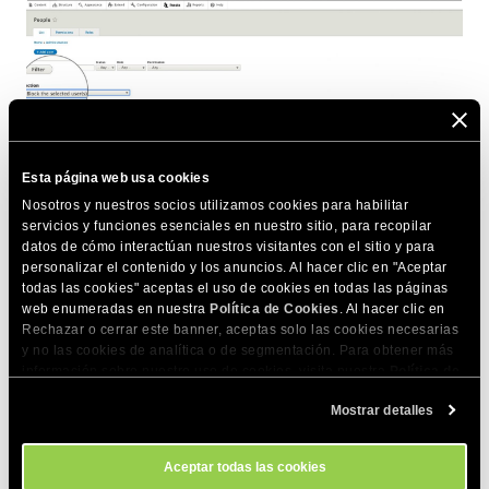
Actualización de Drupal
Drush
Esta página web usa cookies
También podrás añadir nuevos usuarios. Para ello haz clic en
Nosotros y nuestros socios utilizamos cookies para habilitar
Añadir
usuario y rellena los detalles en la página a
servicios y funciones esenciales en nuestro sitio, para recopilar
continuación.
datos de cómo interactúan nuestros visitantes con el sitio y para
personalizar el contenido y los anuncios. Al hacer clic en "Aceptar
todas las cookies" aceptas el uso de cookies en todas las páginas
web enumeradas en nuestra
Política de Cookies
. Al hacer clic en
Rechazar o cerrar este banner, aceptas solo las cookies necesarias
y no las cookies de analítica o de segmentación. Para obtener más
información sobre nuestro uso de cookies, visita nuestra
Política de
Cookies
. Puedes gestionar tus preferencias de cookies en cualquier
Mostrar detalles
momento a través de la herramienta Configuración de Cookies de
nuestro sitio.
Aceptar todas las cookies