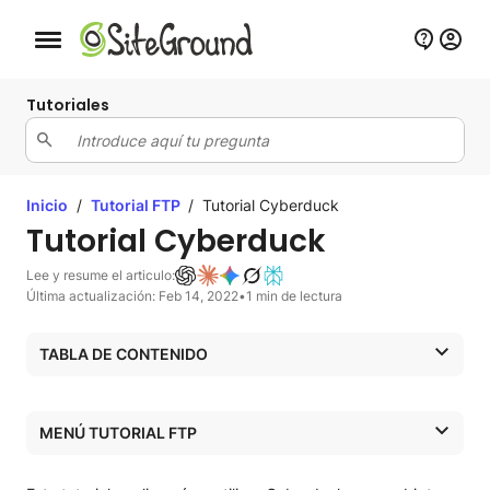
Botón de navegación móvil
Tutoriales
Inicio
/
Tutorial FTP
/
Tutorial Cyberduck
Tutorial Cyberduck
Lee y resume el articulo:
Última actualización: Feb 14, 2022
•
1 min de lectura
TABLA DE CONTENIDO
Cómo conectar a tu cuenta con Cyberduck
Cómo descargar archivos desde tu cuenta a tu ordenador
MENÚ TUTORIAL FTP
con Cyberduck
Cómo subir archivos a tu cuenta desde tu ordenador con
Tutorial FTP
Cyberduck