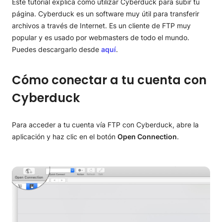
Este tutorial explica cómo utilizar Cyberduck para subir tu
Tutorial FTP
página. Cyberduck es un software muy útil para transferir
archivos a través de Internet. Es un cliente de FTP muy
Clientes de FTP
popular y es usado por webmasters de todo el mundo.
Puedes descargarlo desde
aquí
.
FileZilla
Cyberduck
Cómo conectar a tu cuenta con
Transmit
Cyberduck
Cambiar los permisos de los archivos y carpetas
desde FTP
Para acceder a tu cuenta vía FTP con Cyberduck, abre la
aplicación y haz clic en el botón
Open Connection
.