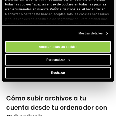
todas las cookies" aceptas el uso de cookies en todas las páginas
Esto abrirá una nueva ventana donde puedes ver y navegar
web enumeradas en nuestra
Política de Cookies
. Al hacer clic en
a los archivos y carpetas de tu ordenador. Navega a donde
Rechazar o cerrar este banner, aceptas solo las cookies necesarias
y no las cookies de analítica o de segmentación. Para obtener más
quieras guardar el archivo y haz clic en el botón
información sobre nuestro uso de cookies, visita nuestra
Política de
Choose
para empezar la descarga. Aparecerá una nueva
Cookies
. Puedes gestionar tus preferencias de cookies en cualquier
ventana llamada
Transfers
donde puedes seguir el progreso
Mostrar detalles
momento a través de la herramienta Configuración de Cookies de
nuestro sitio.
de la descarga.
Aceptar todas las cookies
Personalizar
Rechazar
Cómo subir archivos a tu
cuenta desde tu ordenador con