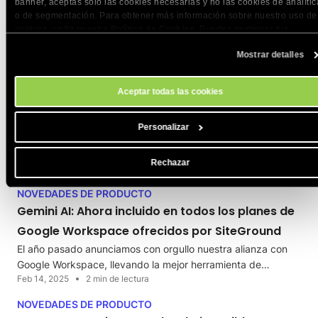
banner, aceptas solo las cookies necesarias y no las cookies de analític
o de segmentación. Para obtener más información sobre nuestro uso de
cookies, visita nuestra
Política de Cookies
. Puedes gestionar tus
preferencias de cookies en cualquier momento a través de la herramien
Mostrar detalles
Configuración de Cookies de nuestro sitio.
ENTENDIENDO EL HOSTING
NEGOCIOS
WORDPRESS
Aceptar todas las cookies
Guía práctica de cómo automatizar la gestión
de clientes con WordPress
Personalizar
Automatizar la gestión de clientes con WordPress no solo es
posible, sino que puede ser la…
Rechazar
Feb 26, 2025
6 min de lectura
NOVEDADES DE PRODUCTO
Gemini AI: Ahora incluido en todos los planes de
Google Workspace ofrecidos por SiteGround
El año pasado anunciamos con orgullo nuestra alianza con
Google Workspace, llevando la mejor herramienta de…
Feb 14, 2025
2 min de lectura
NOVEDADES DE PRODUCTO