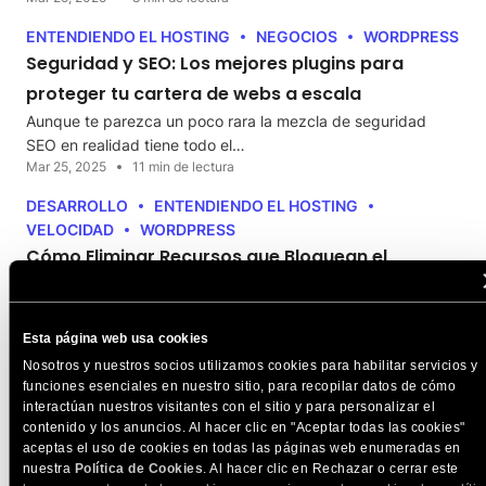
ENTENDIENDO EL HOSTING
NEGOCIOS
WORDPRESS
Seguridad y SEO: Los mejores plugins para
proteger tu cartera de webs a escala
Aunque te parezca un poco rara la mezcla de seguridad
SEO en realidad tiene todo el…
Mar 25, 2025
11 min de lectura
DESARROLLO
ENTENDIENDO EL HOSTING
VELOCIDAD
WORDPRESS
Cómo Eliminar Recursos que Bloquean el
Renderizado
Este artículo fue escrito y publicado originalmente el 28 de
marzo de 2022 por Cal Evans.…
Esta página web usa cookies
Mar 20, 2025
9 min de lectura
Nosotros y nuestros socios utilizamos cookies para habilitar servicios y
funciones esenciales en nuestro sitio, para recopilar datos de cómo
interactúan nuestros visitantes con el sitio y para personalizar el
contenido y los anuncios. Al hacer clic en "Aceptar todas las cookies"
aceptas el uso de cookies en todas las páginas web enumeradas en
nuestra
Política de Cookies
. Al hacer clic en Rechazar o cerrar este