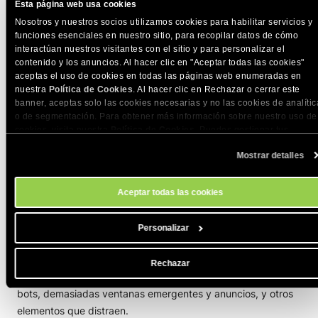
cuando llegan a tu sitio web. Haz que tengan gancho, sean
Esta página web usa cookies
atractivas e interesantes. Mantén tus páginas de destino
Nosotros y nuestros socios utilizamos cookies para habilitar servicios y
directas al grano, con contenido enfocado y CTAs claros.
funciones esenciales en nuestro sitio, para recopilar datos de cómo
interactúan nuestros visitantes con el sitio y para personalizar el
Deben ser navegables y legibles. Incluye elementos visuales
contenido y los anuncios. Al hacer clic en "Aceptar todas las cookies"
atractivos y apropiados, como imágenes y videos cortos.
aceptas el uso de cookies en todas las páginas web enumeradas en
Haz que tus páginas de destino se correspondan con las
nuestra
Política de Cookies
. Al hacer clic en Rechazar o cerrar este
necesidades de tu audiencia. Si tu audiencia es diversa,
banner, aceptas solo las cookies necesarias y no las cookies de analític
o de segmentación. Para obtener más información sobre nuestro uso de
asegúrate de crear múltiples páginas de destino para
cookies, visita nuestra
Política de Cookies
. Puedes gestionar tus
diferentes grupos de usuarios.
preferencias de cookies en cualquier momento a través de la herramien
Mostrar detalles
Configuración de Cookies de nuestro sitio.
Ten una estructura de navegación clara
Aceptar todas las cookies
Cuando tu audiencia visita tu sitio web, necesitan tener una
experiencia de usuario agradable para no abandonar tu sitio
Personalizar
e incluso volver a él. Para lograr esto, asegúrate de eliminar
cosas que pueden molestar a tus visitantes, pero que no son
Rechazar
absolutamente necesarias para el éxito de tu sitio web, como
bots, demasiadas ventanas emergentes y anuncios, y otros
elementos que distraen.