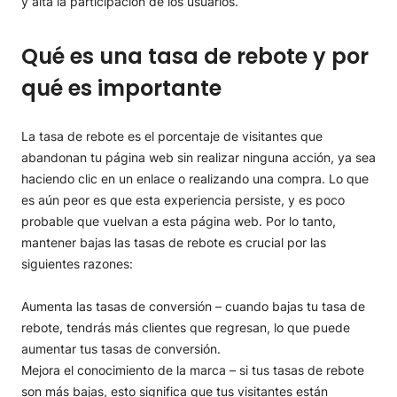
y alta la participación de los usuarios.
Diseña páginas de destino atractivas
Ten una estructura de navegación clara
Mejora tu contenido
Qué es una tasa de rebote y por
Ten CTAs claros
qué es importante
Usa enlaces internos
Implementa encuestas de salida
La tasa de rebote es el porcentaje de visitantes que
abandonan tu página web sin realizar ninguna acción, ya sea
haciendo clic en un enlace o realizando una compra. Lo que
es aún peor es que esta experiencia persiste, y es poco
probable que vuelvan a esta página web. Por lo tanto,
mantener bajas las tasas de rebote es crucial por las
siguientes razones:
Aumenta las tasas de conversión – cuando bajas tu tasa de
rebote, tendrás más clientes que regresan, lo que puede
aumentar tus tasas de conversión.
Mejora el conocimiento de la marca – si tus tasas de rebote
son más bajas, esto significa que tus visitantes están