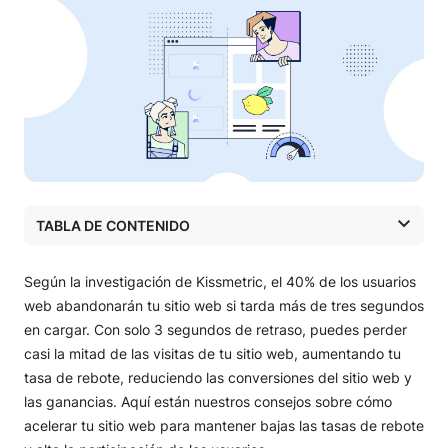
TABLA DE CONTENIDO
Qué es una tasa de rebote y por qué es importante
Qué factores influyen en la tasa de rebote de tu sitio
Según la investigación de Kissmetric, el 40% de los usuarios
web
web abandonarán tu sitio web si tarda más de tres segundos
Qué es una buena tasa de rebote y cómo calcular la
en cargar. Con solo 3 segundos de retraso, puedes perder
tuya
casi la mitad de las visitas de tu sitio web, aumentando tu
Tasa de rebote vs. tasa de salida
tasa de rebote, reduciendo las conversiones del sitio web y
Cómo reducir la tasa de rebote de tu web
las ganancias. Aquí están nuestros consejos sobre cómo
Mejora la velocidad de carga de tu página web
acelerar tu sitio web para mantener bajas las tasas de rebote
Optimiza tu web para móviles