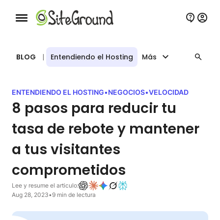
Botón de navegación móvil
BLOG
|
Entendiendo el Hosting
Más
ENTENDIENDO EL HOSTING
•
NEGOCIOS
•
VELOCIDAD
8 pasos para reducir tu
tasa de rebote y mantener
a tus visitantes
comprometidos
Lee y resume el articulo:
Aug 28, 2023
•
9 min de lectura