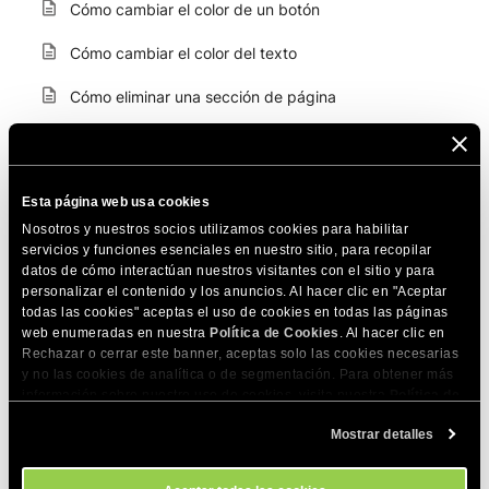
Cómo cambiar el color de un botón
Cómo cambiar el color del texto
Cómo eliminar una sección de página
Cómo gestionar el modo Coming Soon
Cómo reorganizar menús y submenús en el pie de
Esta página web usa cookies
página y vavegación principal
Nosotros y nuestros socios utilizamos cookies para habilitar
Cómo añadir una nueva página a mi sitio
servicios y funciones esenciales en nuestro sitio, para recopilar
datos de cómo interactúan nuestros visitantes con el sitio y para
personalizar el contenido y los anuncios. Al hacer clic en "Aceptar
Cómo añadir texto "Alt" a mis imágenes
todas las cookies" aceptas el uso de cookies en todas las páginas
web enumeradas en nuestra
Política de Cookies
. Al hacer clic en
Cómo añadir metadatos a mi página
Rechazar o cerrar este banner, aceptas solo las cookies necesarias
y no las cookies de analítica o de segmentación. Para obtener más
Cómo compartir una página en redes sociales
información sobre nuestro uso de cookies, visita nuestra
Política de
Cookies
. Puedes gestionar tus preferencias de cookies en cualquier
Cómo usar etiquetas en la navegación
Mostrar detalles
momento a través de la herramienta Configuración de Cookies de
nuestro sitio.
Cómo añadir enlaces a páginas externas en el menú