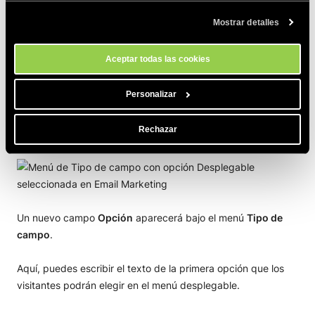
Cookies
. Puedes gestionar tus preferencias de cookies en cualquier
Mostrar detalles
momento a través de la herramienta Configuración de Cookies de
nuestro sitio.
Tipo desplegable
Aceptar todas las cookies
En lugar de enviar texto libre, los contactos pueden elegir
Personalizar
una respuesta predeterminada de un menú desplegable.
Esto se hace seleccionando
Desplegable
del menú
Tipo de
Rechazar
campo
.
Un nuevo campo
Opción
aparecerá bajo el menú
Tipo de
campo
.
Aquí, puedes escribir el texto de la primera opción que los
visitantes podrán elegir en el menú desplegable.