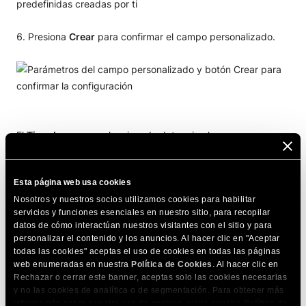
predefinidas creadas por ti
Presiona
Crear
para confirmar el campo personalizado.
El
Tipo de campo
seleccionado determina los pasos para
finalizar la configuración del campo personalizado. Los
exploraremos en detalle a continuación.
Esta página web usa cookies
Tipo texto
Nosotros y nuestros socios utilizamos cookies para habilitar
servicios y funciones esenciales en nuestro sitio, para recopilar
datos de cómo interactúan nuestros visitantes con el sitio y para
Puedes solicitar a los visitantes que proporcionen respuestas
personalizar el contenido y los anuncios. Al hacer clic en "Aceptar
todas las cookies" aceptas el uso de cookies en todas las páginas
de texto libre al campo personalizado. Para hacerlo,
web enumeradas en nuestra
Política de Cookies
. Al hacer clic en
selecciona
Texto
del menú desplegable
Tipo de campo
.
Rechazar o cerrar este banner, aceptas solo las cookies necesarias
y no las cookies de analítica o de segmentación. Para obtener más
información sobre nuestro uso de cookies, visita nuestra
Política de