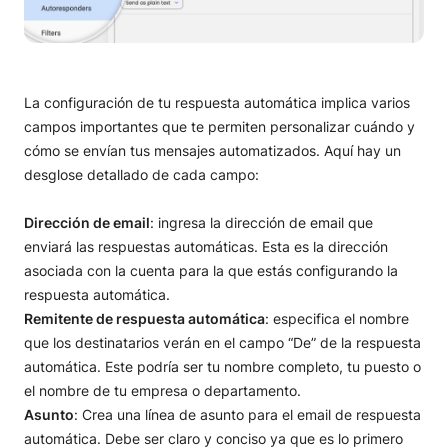
La configuración de tu respuesta automática implica varios
campos importantes que te permiten personalizar cuándo y
cómo se envían tus mensajes automatizados. Aquí hay un
desglose detallado de cada campo:
Dirección de email
: ingresa la dirección de email que
enviará las respuestas automáticas. Esta es la dirección
asociada con la cuenta para la que estás configurando la
respuesta automática.
Remitente de respuesta automática
: especifica el nombre
que los destinatarios verán en el campo “De” de la respuesta
automática. Este podría ser tu nombre completo, tu puesto o
el nombre de tu empresa o departamento.
Asunto
: Crea una línea de asunto para el email de respuesta
automática. Debe ser claro y conciso ya que es lo primero