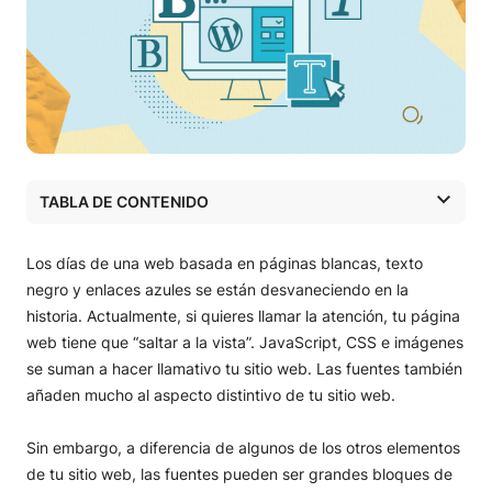
TABLA DE CONTENIDO
Cómo agregar nuevas fuentes de WordPress a tu sitio
Cómo cambiar las fuentes en el Personalizador de temas
Los días de una web basada en páginas blancas, texto
Bonus: cómo evitar que las fuentes ralenticen tu sitio
negro y enlaces azules se están desvaneciendo en la
Conclusion
historia. Actualmente, si quieres llamar la atención, tu página
web tiene que “saltar a la vista”. JavaScript, CSS e imágenes
se suman a hacer llamativo tu sitio web. Las fuentes también
añaden mucho al aspecto distintivo de tu sitio web.
Sin embargo, a diferencia de algunos de los otros elementos
de tu sitio web, las fuentes pueden ser grandes bloques de