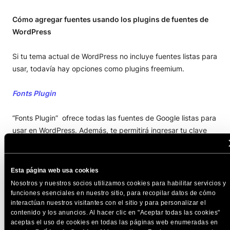
Cómo agregar fuentes usando los plugins de fuentes de
WordPress
Si tu tema actual de WordPress no incluye fuentes listas para
usar, todavía hay opciones como plugins freemium.
Fonts Plugin
“Fonts Plugin” ofrece todas las fuentes de Google listas para
usar en WordPress. Además, te permitirá ingresar tu clave
API de Adobe si tienes una, para usar todas las fuentes de
Adobe también.
Esta página web usa cookies
Una de las cosas que este plugin no hará es permitirte
Nosotros y nuestros socios utilizamos cookies para habilitar servicios y
cargar fuentes personalizadas como se describe arriba. La
funciones esenciales en nuestro sitio, para recopilar datos de cómo
interactúan nuestros visitantes con el sitio y para personalizar el
versión pro puede permitirte hacer eso, pero la
contenido y los anuncios. Al hacer clic en "Aceptar todas las cookies"
documentación no está clara en este punto.
aceptas el uso de cookies en todas las páginas web enumeradas en