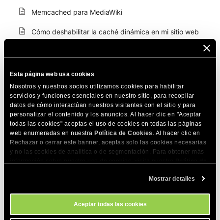
Memcached para MediaWiki
Cómo deshabilitar la caché dinámica en mi sitio web
¿Cómo vaciar el almacenamiento en caché del sitio?
¿Puedo tener almacenamiento en caché para
Esta página web usa cookies
subdominios?
Nosotros y nuestros socios utilizamos cookies para habilitar
servicios y funciones esenciales en nuestro sitio, para recopilar
¿Puedo usar el almacenamiento en caché para
datos de cómo interactúan nuestros visitantes con el sitio y para
dominios aparcados?
personalizar el contenido y los anuncios. Al hacer clic en "Aceptar
todas las cookies" aceptas el uso de cookies en todas las páginas
¿Cómo habilito la caché en Drupal?
web enumeradas en nuestra
Política de Cookies
. Al hacer clic en
Rechazar o cerrar este banner, aceptas solo las cookies necesarias
¿Cómo habilitar Memcached en PrestaShop?
y no las cookies de analítica o de segmentación. Para obtener más
información sobre nuestro uso de cookies, visita nuestra
Política de
Múltiples instalaciones de Joomla! 3.x con un solo
Cookies
. Puedes gestionar tus preferencias de cookies en cualquier
Mostrar detalles
servidor Memcached
momento a través de la herramienta Configuración de Cookies de
nuestro sitio.
Caché dinámica de SiteGround - configuración,
Aceptar todas las cookies
encabezados y purgado