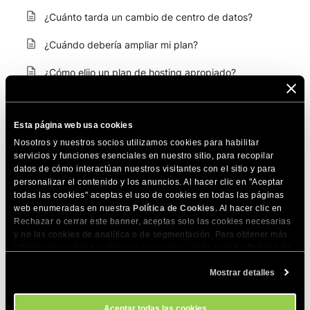
¿Cuánto tarda un cambio de centro de datos?
¿Cuándo debería ampliar mi plan?
¿Cómo elijo un plan de hosting apropiado?
¿Cuál es la diferencia entre alojamiento compartido y
en la nube?
Esta página web usa cookies
¿Cómo puedo crear sitios web adicionales en mi
Nosotros y nuestros socios utilizamos cookies para habilitar
servicios y funciones esenciales en nuestro sitio, para recopilar
cuenta de hosting?
datos de cómo interactúan nuestros visitantes con el sitio y para
personalizar el contenido y los anuncios. Al hacer clic en "Aceptar
¿Eliminaréis mi cuenta de alojamiento inmediatamente
todas las cookies" aceptas el uso de cookies en todas las páginas
después de que la cancele?
web enumeradas en nuestra
Política de Cookies
. Al hacer clic en
Rechazar o cerrar este banner, aceptas solo las cookies necesarias
¿Cómo mejorar tu plan de hosting compartido?
y no las cookies de analítica o de segmentación. Para obtener más
información sobre nuestro uso de cookies, visita nuestra
Política de
¿Cómo cambio mi plan de hosting a uno inferior?
Cookies
. Puedes gestionar tus preferencias de cookies en cualquier
Mostrar detalles
momento a través de la herramienta Configuración de Cookies de
¿Qué incluye la transferencia de hosting compartido
nuestro sitio.
a Cloud?
Aceptar todas las cookies