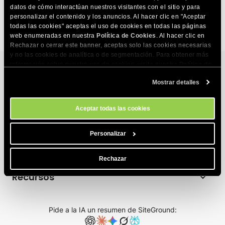
datos de cómo interactúan nuestros visitantes con el sitio y para
Dónde puedo ver todos los pedidos
personalizar el contenido y los anuncios. Al hacer clic en "Aceptar
todas las cookies" aceptas el uso de cookies en todas las páginas
web enumeradas en nuestra
Política de Cookies
. Al hacer clic en
Rechazar o cerrar este banner, aceptas solo las cookies necesarias
y no las cookies de analítica o de segmentación. Para obtener más
información sobre nuestro uso de cookies, visita nuestra
Política de
Cookies
. Puedes gestionar tus preferencias de cookies en cualquier
Mostrar detalles
momento a través de la herramienta Configuración de Cookies de
Servicios de Hosting
nuestro sitio.
Hosting web
Aceptar todas las cookies
Productos
Hosting para WordPress
Website Builder
Personalizar
Sobre Nosotros
Hosting para WooCommerce
Ecommerce
Rechazar
Empresa
Programa de hosting para afiliados
Recursos
Coderick AI
Tecnología de hosting
Hosting para agencias
Blog
AI Studio
Reseñas de SiteGround
Pide a la IA un resumen de SiteGround:
Hosting Cloud
Base de conocimiento
Email Marketing